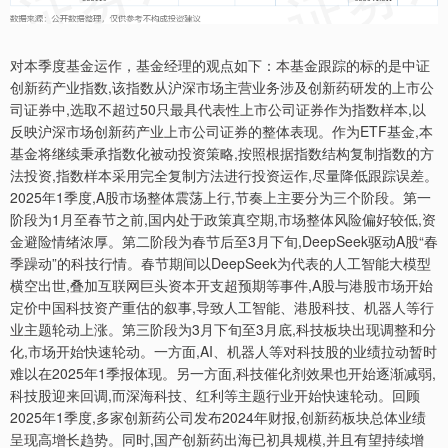
对本季度基金运作，基金经理的观点如下：本基金跟踪的标的是中证
创新药产业指数,该指数从沪深市场主营业务涉及创新药研发的上市公
司证券中,选取不超过50只最具代表性上市公司证券作为指数样本,以
反映沪深市场创新药产业上市公司证券的整体表现。作为ETF基金,本
基金将继续秉承指数化被动投资策略,按照根据指数结构复制指数的方
法投资,指数样本采用完全复制方法进行投资运作,尽量降低跟踪误差。
2025年1季度,A股市场整体震荡上行,节奏上主要分为三个阶段。第一
阶段为1月至春节之前,国内处于政策真空期,市场整体风险偏好较低,资
金避险情绪浓厚。第二阶段为春节后至3月下旬,DeepSeek驱动A股“春
季躁动”的科技行情。春节期间以DeepSeek为代表的人工智能大模型
横空出世,叠加互联网巨头资本开支超预期等事件,A股与港股市场开始
定价中国科技资产重估的叙事,导致人工智能、港股科技、机器人等行
业主题轮动上涨。第三阶段为3月下旬至3月底,科技板块出现调整和分
化,市场开始快速轮动。一方面,AI、机器人等对科技股的业绩拉动暂时
难以在2025年1季报体现。另一方面,科技催化剂效果也开始逐渐减弱,
科技股迎来回调,而深海科技、红利等主题行业开始快速轮动。回顾
2025年1季度,多家创新药公司发布2024年财报,创新药板块总体业绩
呈现高增长趋势。同时,国产创新药出海已初具规模,并且有望持续增