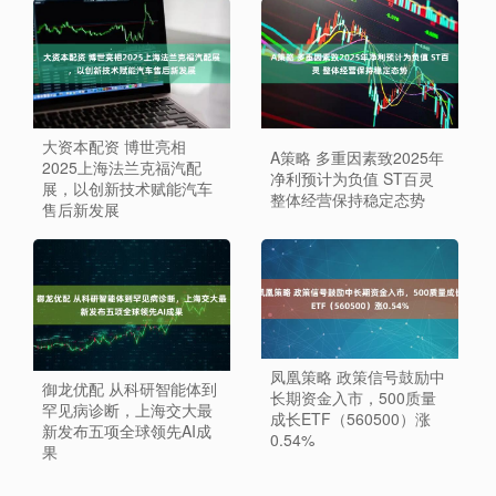
大资本配资 博世亮相
A策略 多重因素致2025年
2025上海法兰克福汽配
净利预计为负值 ST百灵
展，以创新技术赋能汽车
整体经营保持稳定态势
售后新发展
凤凰策略 政策信号鼓励中
御龙优配 从科研智能体到
长期资金入市，500质量
罕见病诊断，上海交大最
成长ETF（560500）涨
新发布五项全球领先AI成
0.54%
果