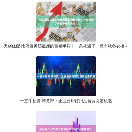
天创优配 比阔腿裤还显瘦的百褶半裙！一条搭遍了一整个秋冬衣柜～
一直牛配资 商务部：企业要用好用足自贸协定机遇