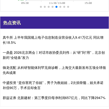
热点资讯
真牛所 上半年我国规上电子信息制造业营业收入9.41万亿元 同比增
长18.5%
一鼎盈 2026北京两会丨对话市政协委员刘伟：从“研”到“用”，北京创
新药“全链条”发力
御龙优配 从科研智能体到罕见病诊断，上海交大最新发布五项全球领
先AI成果
中盛投资 “是你害死了你姐”，男子为救姐姐，2次捐骨髓，姐夫承诺
补偿90万，手术后却食言
群益证券 北新建材：第三季度归母净利润657亿元，同比下降2947%