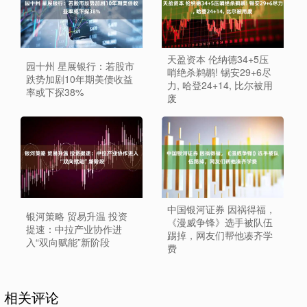
天盈资本 伦纳德34+5压
园十州 星展银行：若股市
哨绝杀鹈鹕! 锡安29+6尽
跌势加剧10年期美债收益
力, 哈登24+14, 比尔被用
率或下探38%
废
中国银河证券 因祸得福，
银河策略 贸易升温 投资
《漫威争锋》选手被队伍
提速：中拉产业协作进
踢掉，网友们帮他凑齐学
入“双向赋能”新阶段
费
相关评论