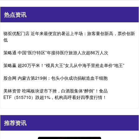
热点资讯
骆驼优配门店 近年来最便宜的暑运上半场：旅客量创新高，票价创新
低
策略通 中国“医疗特区”年接待医疗旅游人次超86万人次
策略赢 超20万平米！“模具大王”女儿从中海手里抢走单价“地王”
股合网 内蒙古第219例：包头小伙成功捐献造血干细胞
美林资管 吃喝板块逆市下挫，白酒股集体“醉倒”！食品
ETF（515710）跌超1%，机构高呼看好四季度行情！
推荐资讯