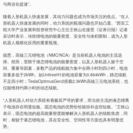
与商业化提速”。
随着人形机器人快速发展，其动力问题也成为市场关注的焦点。“在人
形机器人快速发展的同时，动力系统的瓶颈问题也开始凸显。”西安工
程大学产业发展和投资研究中心主任王铁山在接受《证券日报》记者
采访时表示，传统锂电池的能量密度、安全性与体积限制，成为人形
机器人规模化应用的重要瓶颈。
据悉，高镍三元锂电池（NMC/NCA）是当前机器人电池的主流选
择。然而，受限于液态锂电池的能量密度，以及人形机器人躯干空
间、重量等因素，多数产品的续航能力集中在两小时到四小时，电池
容量多低于2kWh。如UnitreeH1的电池容量为0.864kWh，静态续航
不足四小时；TeslaOptimusGen2搭载2.3kWh高镍三元电池系统，也
仅能维持约两小时的动态续航。
“人形机器人对动力系统有着极其严苛的要求，而当前主流的液态锂离
子电池存在明显短板。固态电池的优势恰恰能弥补这些短板。”王铁山
表示，固态电池的超高能量密度能够解决人形机器人的续航焦虑，同
时，相较于液态锂电池，其在安全性、空间性等方面也具有明显优
势。