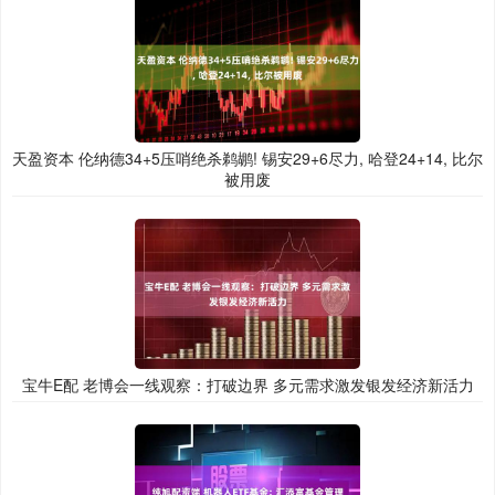
天盈资本 伦纳德34+5压哨绝杀鹈鹕! 锡安29+6尽力, 哈登24+14, 比尔
被用废
宝牛E配 老博会一线观察：打破边界 多元需求激发银发经济新活力