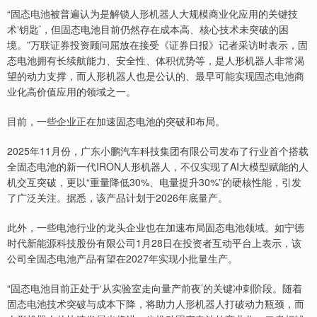
“固态电池被普遍认为是解锁人形机器人大规模商业化应用的关键技
术‘钥匙’，但固态电池目前仍然存在成本高、核心技术未突破的困
境。”万联证券投资顾问屈放在接受《证券日报》记者采访时表示，固
态电池拥有长续航能力、安全性、体积优势等，是人形机器人非常渴
望的动力支撑，而人形机器人也是公认的、最早可能实现固态电池商
业化高价值应用的领域之一。
目前，一些企业正在加速固态电池的突破和布局。
2025年11月份，广东小鹏汽车科技集团有限公司发布了行业首个搭载
全固态电池的新一代IRON人形机器人，不仅实现了AI大模型赋能的人
机交互突破，更以“重量降低30%、电量提升30%”的硬核性能，引发
了广泛关注。据悉，该产品计划于2026年底量产。
此外，一些电池行业的龙头企业也在加速布局固态电池领域。如宁德
时代新能源科技股份有限公司1月28日在投资者互动平台上表示，该
公司全固态电池产品有望在2027年实现小批量生产。
“固态电池目前正处于‘从实验室走向量产前夜’的关键冲刺阶段。随着
固态电池技术突破与成本下降，将助力人形机器人打破动力瓶颈，而