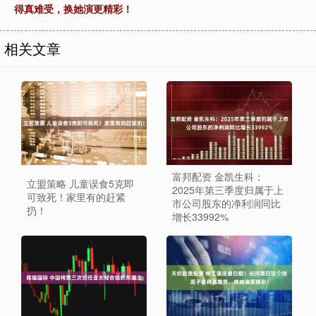
得真难受，换她演更精彩！
相关文章
富邦配资 金凯生科：
立盟策略 儿童误食5克即
2025年第三季度归属于上
可致死！家里有的赶紧
市公司股东的净利润同比
扔！
增长33992%