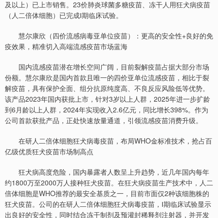
及以上）已上市销售。23价肺炎球菌多糖疫苗、冻干人用狂犬病疫苗
（人二倍体细胞）已完成Ⅰ期临床试验。
慧尔康欣（四价流感病毒亚单位疫苗）：更高的安全性+良好的免
疫效果，精准切入高端流感疫苗市场蓝海
国内流感疫苗潜在增长空间广阔，目前裂解疫苗占据大部分市场
份额。慧尔康欣是国内首款且唯一的四价亚单位流感疫苗，相比于裂
解疫苗，具有保护全面、组分抗原纯度高、不良反应风险低等优势。
该产品2023年国内获批上市，针对3岁以上人群，2025年进一步扩龄
到6月龄以上人群，2024年实现收入2.6亿元，同比增长398%。作为
公司首款获批产品，正处快速放量通道，引领流感疫苗消费升级。
在研人二倍体细胞狂犬病毒疫苗，布局WHO金标准技术，抢占百
亿级优质狂犬疫苗市场制高点
狂犬病高度危险，国内暴露者人数呈上升趋势，近几年国内每年
约1800万至2000万人接种狂犬疫苗。在狂犬病疫苗生产技术中，人二
倍体细胞是WHO推荐的最安全基质之一，目前市面仅2种该细胞株的
狂犬疫苗。公司的在研人二倍体细胞狂犬病毒疫苗，Ⅰ期临床试验显示
出良好的安全性，同时结合冻干制剂及预灌封稀释剂注射器，并开发