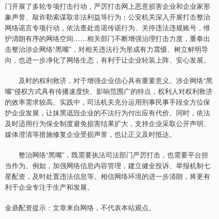
门开展了多轮专项打击行动，严厉打击网上恶意损害企业和企业家形
象声誉、敲诈勒索谋取非法利益等行为；公安机关深入开展打击整治
网络谣言专项行动，依法查处造谣传谣行为、关停违法违规账号，维
护清朗有序的网络空间……相关部门不断增强治理打击力度，重拳出
击整治涉企网络“黑嘴”，对相关违法行为形成有力震慑、树立鲜明导
向，也进一步净化了网络生态，有利于让企业轻装上阵、安心发展。
及时的权利救济，对于增强企业信心具有重要意义。涉企网络“黑
嘴”侵权方式具有传播速度快、影响范围广的特点，权利人对权利救济
的效率需求较高。实践中，司法机关充分运用刑事民事手段全方位保
护企业发展，让抹黑诋毁企业的不法行为付出应有代价。同时，依法
及时适用行为保全制度避免损害结果扩大，支持企业采取公开声明、
媒体澄清等措施修复企业受损声誉，也让正义及时抵达。
整治网络“黑嘴”，既需要执法司法部门严厉打击，也需要平台担
当作为。例如，加强网络信息内容管理，建立健全投诉、举报机制七
星配资，及时处置违法信息等。相信网络环境的进一步清朗，将更有
利于企业专注于生产和发展。
金鼎配资提示：文章来自网络，不代表本站观点。