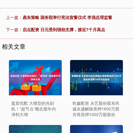
上一篇：
鼎东策略 国务院举行宪法宣誓仪式 李强总理监誓
下一篇：
启点配资 日元受到强劲支撑，接近7个月高点
相关文章
盈富忧配 大模型的光刻
乾鑫配资 永艺股份股东尚
机！“超节点”概念股年内
诚永盛解除质押1600万股
净利大增
并再质押1000万股股份