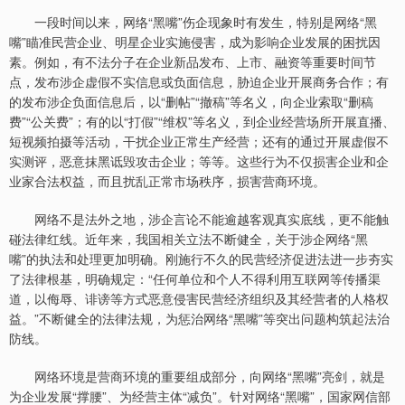
一段时间以来，网络“黑嘴”伤企现象时有发生，特别是网络“黑
嘴”瞄准民营企业、明星企业实施侵害，成为影响企业发展的困扰因
素。例如，有不法分子在企业新品发布、上市、融资等重要时间节
点，发布涉企虚假不实信息或负面信息，胁迫企业开展商务合作；有
的发布涉企负面信息后，以“删帖”“撤稿”等名义，向企业索取“删稿
费”“公关费”；有的以“打假”“维权”等名义，到企业经营场所开展直播、
短视频拍摄等活动，干扰企业正常生产经营；还有的通过开展虚假不
实测评，恶意抹黑诋毁攻击企业；等等。这些行为不仅损害企业和企
业家合法权益，而且扰乱正常市场秩序，损害营商环境。
网络不是法外之地，涉企言论不能逾越客观真实底线，更不能触
碰法律红线。近年来，我国相关立法不断健全，关于涉企网络“黑
嘴”的执法和处理更加明确。刚施行不久的民营经济促进法进一步夯实
了法律根基，明确规定：“任何单位和个人不得利用互联网等传播渠
道，以侮辱、诽谤等方式恶意侵害民营经济组织及其经营者的人格权
益。”不断健全的法律法规，为惩治网络“黑嘴”等突出问题构筑起法治
防线。
网络环境是营商环境的重要组成部分，向网络“黑嘴”亮剑，就是
为企业发展“撑腰”、为经营主体“减负”。针对网络“黑嘴”，国家网信部