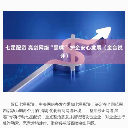
近日七星配资，中央网信办发布通知七星配资，决定在全国范围
内启动为期两个月的“清朗·优化营商网络环境——整治涉企网络‘黑
嘴’”专项行动七星配资，重点整治恶意抹黑诋毁攻击企业、对企业进行
敲诈勒索、恶意营销炒作、泄密侵权等四类突出问题。