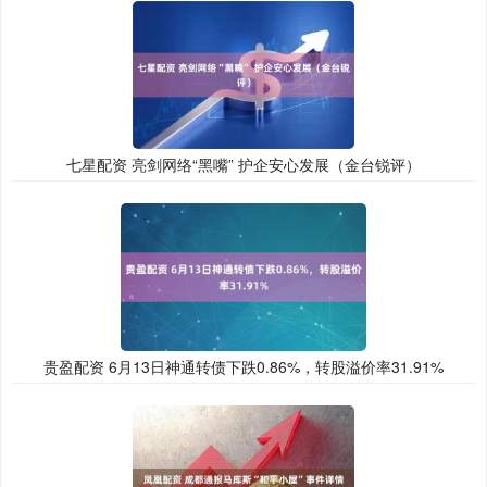
七星配资 亮剑网络“黑嘴” 护企安心发展（金台锐评）
贵盈配资 6月13日神通转债下跌0.86%，转股溢价率31.91%