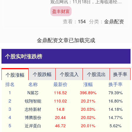
观点网讯：11月18日，上海临港经济
发展（集团）有限公司发布2025年度
盈丰财富
第二期中期票据发行情....
查看：
154
分类：
金鼎配资
金鼎配资文章已加载完成
个股实时涨跌榜
个股跌幅
个股流入
个股流出
换手率
个股涨幅
排名
名称
最新价
涨幅
换手率
1
N展芯
116.52
396.89%
79.39%
2
锐翔智能
110.02
20.21%
16.80%
3
志特新材
14.8
20.03%
14.18%
4
博腾股份
20.44
20.02%
14.77%
5
近岸蛋白
46.72
20.01%
5.62%