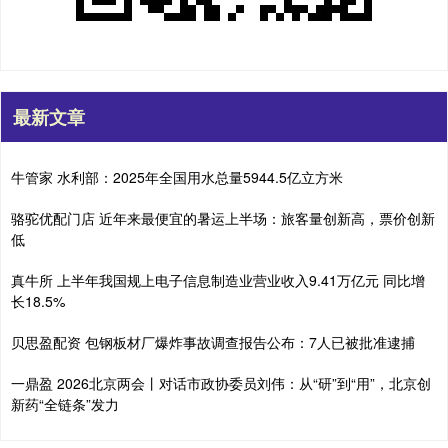
最新文章
牛管家 水利部：2025年全国用水总量5944.5亿立方米
骆驼优配门店 近年来最便宜的暑运上半场：旅客量创新高，票价创新
低
真牛所 上半年我国规上电子信息制造业营业收入9.41万亿元 同比增
长18.5%
贝思盈配资 包钢板材厂爆炸事故调查报告公布：7人已被批准逮捕
一鼎盈 2026北京两会丨对话市政协委员刘伟：从“研”到“用”，北京创
新药“全链条”发力