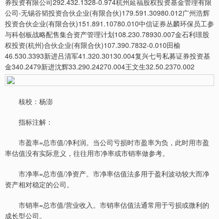
券投资有限公司292.432.1328-0.974杭州延福股权投资基金管理有限
公司-无锡谷韬投资合伙企业(有限合伙)179.591.30980.012广州浩辉
投资合伙企业(有限合伙)151.891.10780.010中信证券丛麟环保员工参
与科创板战略配售集合资产管理计划108.230.78930.007金石利璟股
权投资(杭州)合伙企业(有限合伙)107.390.7832-0.010田榆
46.530.3393新进吕清军41.320.30130.004复兴七号私募证券投资基
金340.2479新进沈辉33.290.24270.004王文生32.50.2370.002
核校：杨澎
指标注解：
市盈率=总市值/净利润。当公司亏损时市盈率为负，此时用市盈
率估值没有实际意义，往往用市净率或市销率做参考。
市净率=总市值/净资产。市净率估值法多用于盈利波动较大而净
资产相对稳定的公司。
市销率=总市值/营业收入。市销率估值法通常用于亏损或微利的
成长型公司。