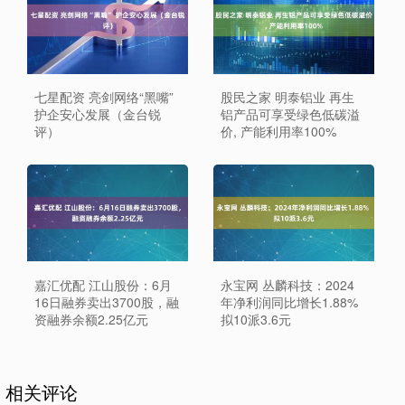
七星配资 亮剑网络“黑嘴”
股民之家 明泰铝业 再生
护企安心发展（金台锐
铝产品可享受绿色低碳溢
评）
价, 产能利用率100%
嘉汇优配 江山股份：6月
永宝网 丛麟科技：2024
16日融券卖出3700股，融
年净利润同比增长1.88%
资融券余额2.25亿元
拟10派3.6元
相关评论