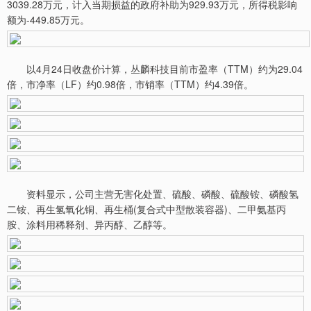
3039.28万元，计入当期损益的政府补助为929.93万元，所得税影响
额为-449.85万元。
以4月24日收盘价计算，丛麟科技目前市盈率（TTM）约为29.04
倍，市净率（LF）约0.98倍，市销率（TTM）约4.39倍。
资料显示，公司主营无害化处置、硫酸、磷酸、硫酸铵、磷酸氢
二铵、再生氢氧化铜、再生桶(复合式中型散装容器)、二甲氨基丙
胺、涂料用稀释剂、异丙醇、乙醇等。