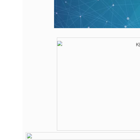
0.04
深证成指
14311.01
39.68
1.02%
2