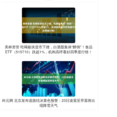
美林资管 吃喝板块逆市下挫，白酒股集体“醉倒”！食品
ETF（515710）跌超1%，机构高呼看好四季度行情！
科元网 北京发布道路结冰黄色预警：23日凌晨至早晨将出
现降雪天气