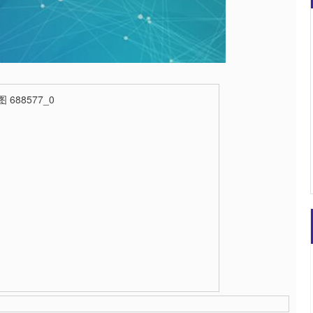
沪深300
4694.44
00.89
1.42%
43.13
0