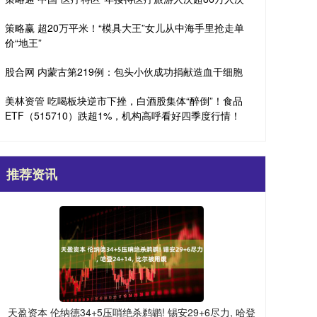
策略赢 超20万平米！“模具大王”女儿从中海手里抢走单
价“地王”
股合网 内蒙古第219例：包头小伙成功捐献造血干细胞
美林资管 吃喝板块逆市下挫，白酒股集体“醉倒”！食品
ETF（515710）跌超1%，机构高呼看好四季度行情！
推荐资讯
天盈资本 伦纳德34+5压哨绝杀鹈鹕! 锡安29+6尽力, 哈登