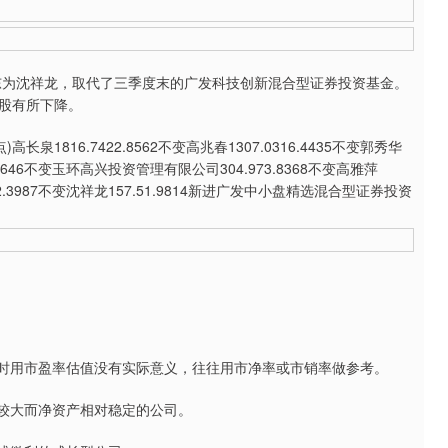
为沈祥龙，取代了三季度末的广发科技创新混合型证券投资基金。
股有所下降。
1816.7422.8562不变高兆春1307.0316.4435不变郭秀华
.1646不变玉环高兴投资管理有限公司304.973.8368不变高雅萍
0.662.3987不变沈祥龙157.51.9814新进广发中小盘精选混合型证券投资
时用市盈率估值没有实际意义，往往用市净率或市销率做参考。
较大而净资产相对稳定的公司。