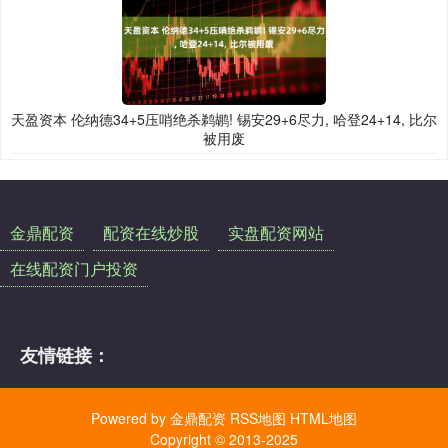
天盈资本 伦纳德34+5压哨绝杀鹈鹕! 锡安29+6尽力, 哈登24+14, 比尔
被用废
金鼎配资
配资在线炒股
实盘配资网站
在线配资门户投资
友情链接：
Powered by
金鼎配资
RSS地图
HTML地图
Copyright
© 2013-2025