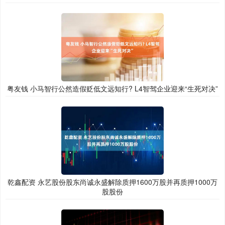
粤友钱 小马智行公然造假贬低文远知行? L4智驾企业迎来“生死对决”
乾鑫配资 永艺股份股东尚诚永盛解除质押1600万股并再质押1000万
股股份