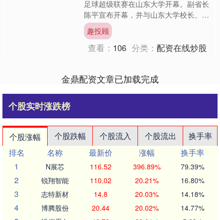
足球超级联赛在山东大学开幕。副省长
陈平宣布开幕，并与山东大学校长、中
国工程院院士李术才共同为联赛揭幕战
趣投顾
开球。 山东省首届....
查看：
106
分类：
配资在线炒股
金鼎配资文章已加载完成
个股实时涨跌榜
个股跌幅
个股流入
个股流出
换手率
个股涨幅
排名
名称
最新价
涨幅
换手率
1
N展芯
116.52
396.89%
79.39%
2
锐翔智能
110.02
20.21%
16.80%
3
志特新材
14.8
20.03%
14.18%
4
博腾股份
20.44
20.02%
14.77%