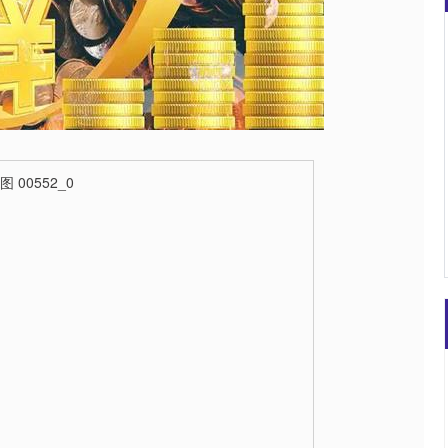
沪深300
4694.44
.42%
43.13
0.93%