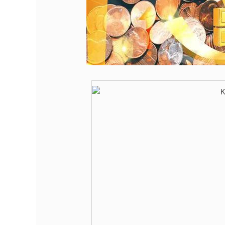
深证成指
14311.01
9.68
1.02%
200.89
1